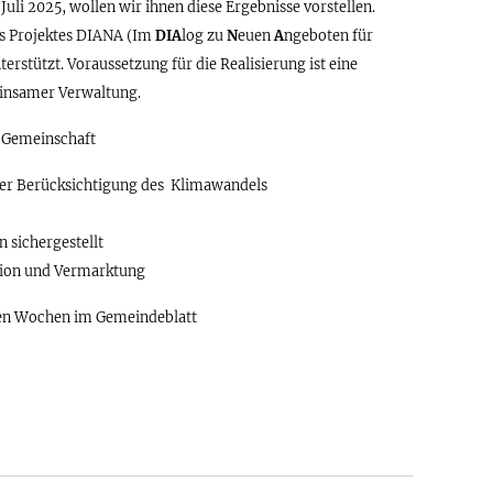
uli 2025, wollen wir ihnen diese Ergebnisse vorstellen.
s Projektes DIANA (Im
DIA
log zu
N
euen
A
ngeboten für
erstützt. Voraussetzung für die Realisierung ist eine
einsamer Verwaltung.
er Gemeinschaft
nter Berücksichtigung des Klimawandels
 sichergestellt
ktion und Vermarktung
sten Wochen im Gemeindeblatt